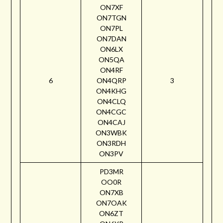
ON7XF
ON7TGN
ON7PL
ON7DAN
ON6LX
ON5QA
ON4RF
6
ON4QRP
3
ON4KHG
ON4CLQ
ON4CGC
ON4CAJ
ON3WBK
ON3RDH
ON3PV
PD3MR
OO0R
ON7XB
ON7OAK
ON6ZT