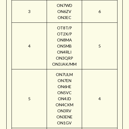
ON7WD
3
ON6ZV
6
ON3EC
OT8T/P
OT2X/P
ON8MA
4
ON5MB
5
ON4RLI
ON3QRP
ON3JAK/MM
ON7ULM
ON7EN
ON6HE
ON5VC
5
ON4JD
4
ON4CKM
ON3RV
ON3ENE
ON1GV