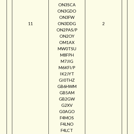
ON3SCA
ON3GDO
ON3FW
11
ON3DDG
2
ON2PAS/P
ON2OY
OM1AX
MW0TSU
M8FPH
M7JIG
M6KFI/P
IK2JYT
GI0THZ
GB6HWM
GB5AM
GB2GW
G2XV
G0AGO
F4MOS
F4LNO
F4LCT