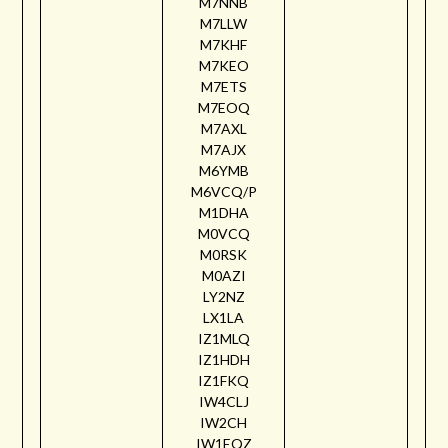
M7NNB
M7LLW
M7KHF
M7KEO
M7ETS
M7EOQ
M7AXL
M7AJX
M6YMB
M6VCQ/P
M1DHA
M0VCQ
M0RSK
M0AZI
LY2NZ
LX1LA
IZ1MLQ
IZ1HDH
IZ1FKQ
IW4CLJ
IW2CH
IW1EQZ