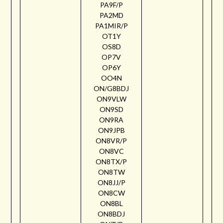
PA9F/P
PA2MD
PA1MIR/P
OT1Y
OS8D
OP7V
OP6Y
OO4N
ON/G8BDJ
ON9VLW
ON9SD
ON9RA
ON9JPB
ON8VR/P
ON8VC
ON8TX/P
ON8TW
ON8JJ/P
ON8CW
ON8BL
ON8BDJ