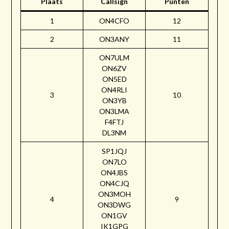
Plaats
Callsign
Punten
1
ON4CFO
12
2
ON3ANY
11
ON7ULM
ON6ZV
ON5ED
ON4RLI
3
10
ON3YB
ON3LMA
F4FTJ
DL3NM
SP1JQJ
ON7LO
ON4JBS
ON4CJQ
ON3MOH
4
9
ON3DWG
ON1GV
IK1GPG