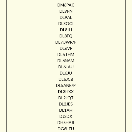
DM6PAC
DL9PN
DL9AL
DL8OCI
DL8IH
DL8FQ
DL7UWR/P
DL6VF
DL6THM
DL6NAM
DL6LAU
DL6JU
DL6JCB
DL5ANE/P
DL3HXX
DL2JQT
DL2JES
DL1AH
DJ2DX
DH5HAR
DG6LZU