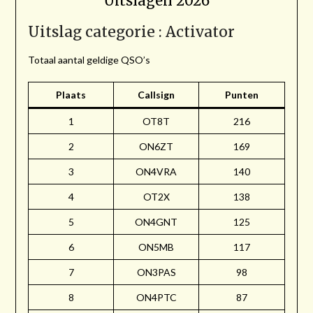
Uitslagen 2026
Uitslag categorie : Activator
Totaal aantal geldige QSO’s
Plaats
Callsign
Punten
1
OT8T
216
2
ON6ZT
169
3
ON4VRA
140
4
OT2X
138
5
ON4GNT
125
6
ON5MB
117
7
ON3PAS
98
8
ON4PTC
87