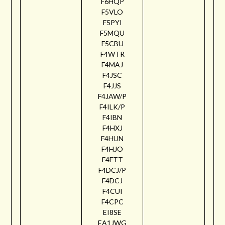
F6HQP
F5VLO
F5PYI
F5MQU
F5CBU
F4WTR
F4MAJ
F4JSC
F4JJS
F4JAW/P
F4ILK/P
F4IBN
F4HXJ
F4HUN
F4HJO
F4FTT
F4DCJ/P
F4DCJ
F4CUI
F4CPC
EI8SE
EA1JWG