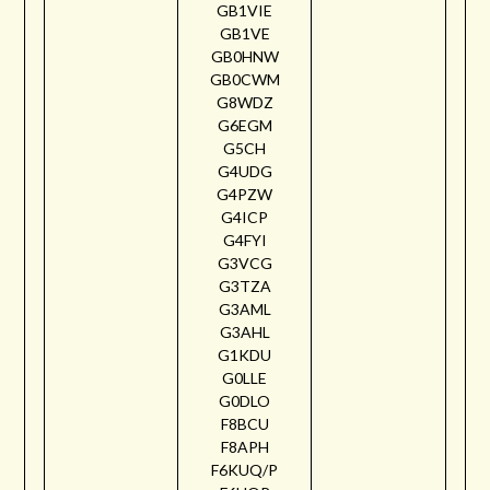
GB1VIE
GB1VE
GB0HNW
GB0CWM
G8WDZ
G6EGM
G5CH
G4UDG
G4PZW
G4ICP
G4FYI
G3VCG
G3TZA
G3AML
G3AHL
G1KDU
G0LLE
G0DLO
F8BCU
F8APH
F6KUQ/P