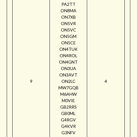
PA2TT
ON8MA
ON7XB
ON5VR
ON5VC
ON5GM
ON5CE
ON4TUK
ON4ROL
ON4GNT
ON3UA
ON3AVT
9
ON2LC
4
MW7GQB
M6AHW
M0VIE
GB2RRS
GB0ML
G4RGV
G4KVR
G3NFV