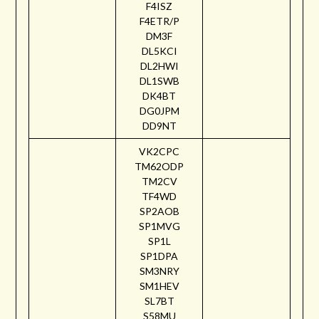
F4ISZ
F4ETR/P
DM3F
DL5KCI
DL2HWI
DL1SWB
DK4BT
DG0JPM
DD9NT
VK2CPC
TM62ODP
TM2CV
TF4WD
SP2AOB
SP1MVG
SP1L
SP1DPA
SM3NRY
SM1HEV
SL7BT
S58MU