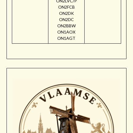
ON2LVC/P
ON2FCB
ON2DK
ON2DC
ON2BBW
ON1AOX
ON1AGT