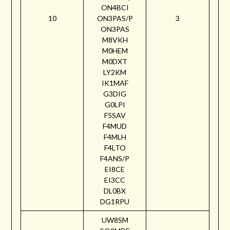
ON4BCI
10
ON3PAS/P
3
ON3PAS
M8VKH
M0HEM
M0DXT
LY2KM
IK1MAF
G3DIG
G0LPI
F5SAV
F4MUD
F4MLH
F4LTO
F4ANS/P
EI8CE
EI3CC
DL0BX
DG1RPU
UW8SM