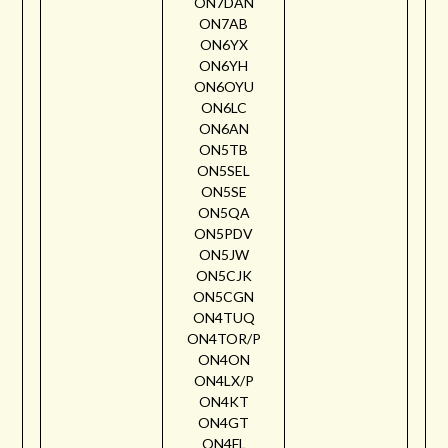
ON7DAN
ON7AB
ON6YX
ON6YH
ON6OYU
ON6LC
ON6AN
ON5TB
ON5SEL
ON5SE
ON5QA
ON5PDV
ON5JW
ON5CJK
ON5CGN
ON4TUQ
ON4TOR/P
ON4ON
ON4LX/P
ON4KT
ON4GT
ON4FL