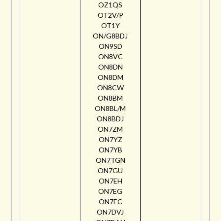
OZ1QS
OT2V/P
OT1Y
ON/G8BDJ
ON9SD
ON8VC
ON8DN
ON8DM
ON8CW
ON8BM
ON8BL/M
ON8BDJ
ON7ZM
ON7YZ
ON7YB
ON7TGN
ON7GU
ON7EH
ON7EG
ON7EC
ON7DVJ