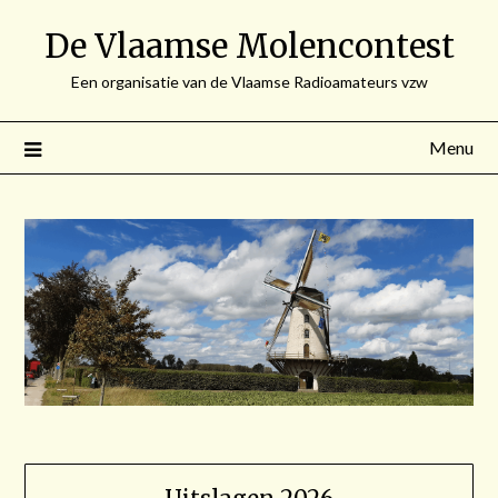
Spring
De Vlaamse Molencontest
naar
de
Een organisatie van de Vlaamse Radioamateurs vzw
inhoud
Menu