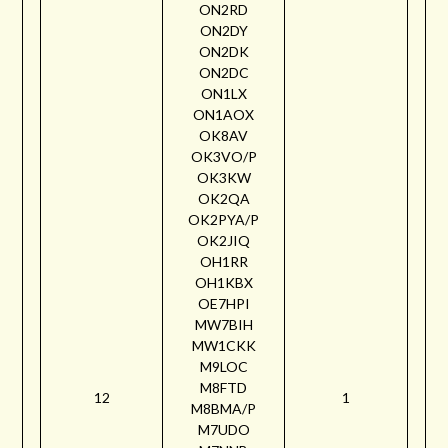
ON2RD
ON2DY
ON2DK
ON2DC
ON1LX
ON1AOX
OK8AV
OK3VO/P
OK3KW
OK2QA
OK2PYA/P
OK2JIQ
OH1RR
OH1KBX
OE7HPI
MW7BIH
MW1CKK
M9LOC
M8FTD
12
1
M8BMA/P
M7UDO