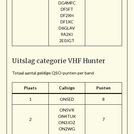
DG4MFC
DF5FT
DF2XH
DF1XC
D6GLAV
9A2KI
2E0JGT
Uitslag categorie VHF Hunter
Totaal aantal geldige QSO-punten per band
Plaats
Callsign
Punten
1
ON5ED
8
ON5VR
ON4TUK
2
7
ON3JOZ
ON2WG