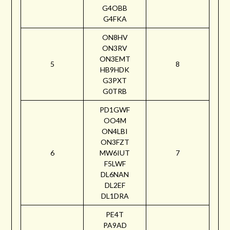
G4OBB
G4FKA
ON8HV
ON3RV
ON3EMT
5
8
HB9HDK
G3PXT
G0TRB
PD1GWF
OO4M
ON4LBI
ON3FZT
6
MW6IUT
7
F5LWF
DL6NAN
DL2EF
DL1DRA
PE4T
PA9AD