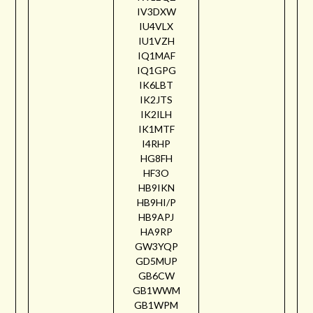
IV3DXW
IU4VLX
IU1VZH
IQ1MAF
IQ1GPG
IK6LBT
IK2JTS
IK2ILH
IK1MTF
I4RHP
HG8FH
HF3O
HB9IKN
HB9HI/P
HB9APJ
HA9RP
GW3YQP
GD5MUP
GB6CW
GB1WWM
GB1WPM