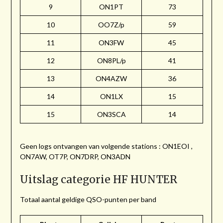
9
ON1PT
73
10
OO7Z/p
59
11
ON3FW
45
12
ON8PL/p
41
13
ON4AZW
36
14
ON1LX
15
15
ON3SCA
14
Geen logs ontvangen van volgende stations : ON1EOI ,
ON7AW, OT7P, ON7DRP, ON3ADN
Uitslag categorie HF HUNTER
Totaal aantal geldige QSO-punten per band