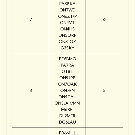
PA3BKA
ON7WD
ON6ZT/P
7
6
ON4VT
ON4HS
ON3QRP
ON3JOZ
G3SKY
PE6BMO
PA7RA
OT8T
ON9JPB
ON7OAK
8
ON7EN
5
ON4CAU
ON3JAK/MM
M6KFI
DL2MFR
DG6LAU
PB6MILL