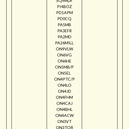
SQ9MDF
PI4BOZ
PD1APM
PD0CQ
PA5MB
PA3EFR
PA2MD
PA26MILL
ON9VLW
ON6VG
ON6HE
ON5MB/P
ON5EL
ON4PTC/P
ON4LO
ON4JD
ON4FHM
ON4CAJ
ON4BHL
ON4ACW
ON3VT
ON3TOR