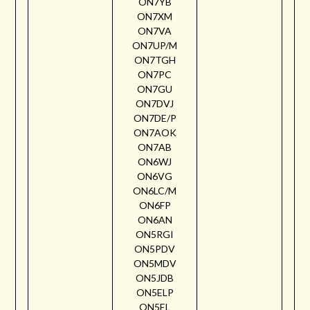
ON7YB
ON7XM
ON7VA
ON7UP/M
ON7TGH
ON7PC
ON7GU
ON7DVJ
ON7DE/P
ON7AOK
ON7AB
ON6WJ
ON6VG
ON6LC/M
ON6FP
ON6AN
ON5RGI
ON5PDV
ON5MDV
ON5JDB
ON5ELP
ON5EL