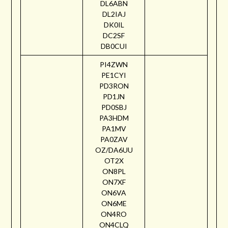
DL6ABN
DL2IAJ
DK0IL
DC2SF
DB0CUI
PI4ZWN
PE1CYI
PD3RON
PD1JN
PD0SBJ
PA3HDM
PA1MV
PA0ZAV
OZ/DA6UU
OT2X
ON8PL
ON7XF
ON6VA
ON6ME
ON4RO
ON4CLQ