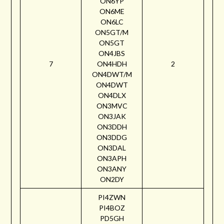
ON6YP
ON6ME
ON6LC
ON5GT/M
ON5GT
ON4JBS
7
ON4HDH
2
ON4DWT/M
ON4DWT
ON4DLX
ON3MVC
ON3JAK
ON3DDH
ON3DDG
ON3DAL
ON3APH
ON3ANY
ON2DY
PI4ZWN
PI4BOZ
PD5GH