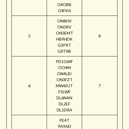
G4OBB
G4FKA
ON8HV
ON3RV
ON3EMT
5
8
HB9HDK
G3PXT
G0TRB
PD1GWF
OO4M
ON4LBI
ON3FZT
6
MW6IUT
7
F5LWF
DL6NAN
DL2EF
DL1DRA
PE4T
PA9AD