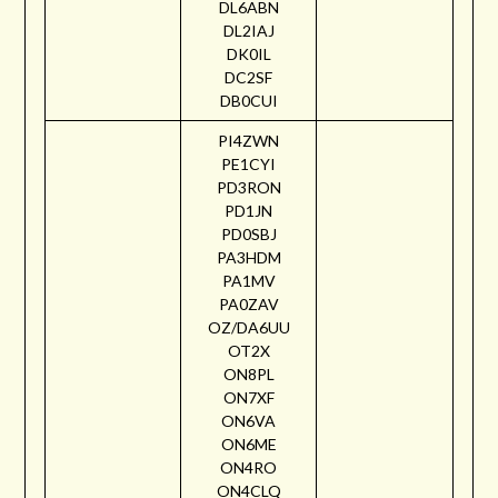
DL6ABN
DL2IAJ
DK0IL
DC2SF
DB0CUI
PI4ZWN
PE1CYI
PD3RON
PD1JN
PD0SBJ
PA3HDM
PA1MV
PA0ZAV
OZ/DA6UU
OT2X
ON8PL
ON7XF
ON6VA
ON6ME
ON4RO
ON4CLQ