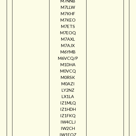
M7NNB
M7LLW
M7KHF
M7KEO
M7ETS
M7EOQ
M7AXL
M7AJX
M6YMB
M6VCQ/P
M1DHA
M0VCQ
M0RSK
M0AZI
LY2NZ
LX1LA
IZ1MLQ
IZ1HDH
IZ1FKQ
IW4CLJ
IW2CH
IW1EQZ