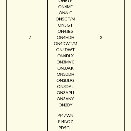
ON6YP
ON6ME
ON6LC
ON5GT/M
ON5GT
ON4JBS
7
ON4HDH
2
ON4DWT/M
ON4DWT
ON4DLX
ON3MVC
ON3JAK
ON3DDH
ON3DDG
ON3DAL
ON3APH
ON3ANY
ON2DY
PI4ZWN
PI4BOZ
PD5GH