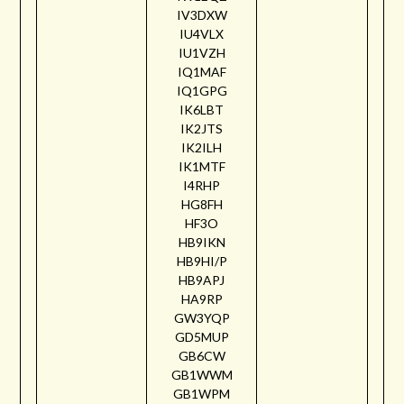
IV3DXW
IU4VLX
IU1VZH
IQ1MAF
IQ1GPG
IK6LBT
IK2JTS
IK2ILH
IK1MTF
I4RHP
HG8FH
HF3O
HB9IKN
HB9HI/P
HB9APJ
HA9RP
GW3YQP
GD5MUP
GB6CW
GB1WWM
GB1WPM