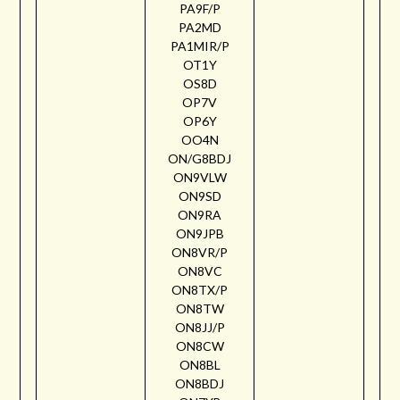
PA9F/P
PA2MD
PA1MIR/P
OT1Y
OS8D
OP7V
OP6Y
OO4N
ON/G8BDJ
ON9VLW
ON9SD
ON9RA
ON9JPB
ON8VR/P
ON8VC
ON8TX/P
ON8TW
ON8JJ/P
ON8CW
ON8BL
ON8BDJ