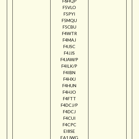
F6HQP
F5VLO
F5PYI
F5MQU
F5CBU
F4WTR
F4MAJ
F4JSC
F4JJS
F4JAW/P
F4ILK/P
F4IBN
F4HXJ
F4HUN
F4HJO
F4FTT
F4DCJ/P
F4DCJ
F4CUI
F4CPC
EI8SE
EA1JWG