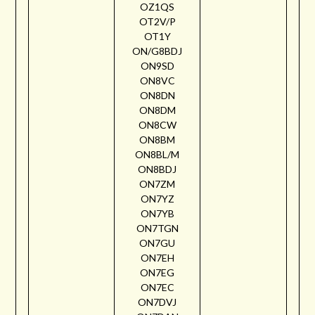
OZ1QS
OT2V/P
OT1Y
ON/G8BDJ
ON9SD
ON8VC
ON8DN
ON8DM
ON8CW
ON8BM
ON8BL/M
ON8BDJ
ON7ZM
ON7YZ
ON7YB
ON7TGN
ON7GU
ON7EH
ON7EG
ON7EC
ON7DVJ