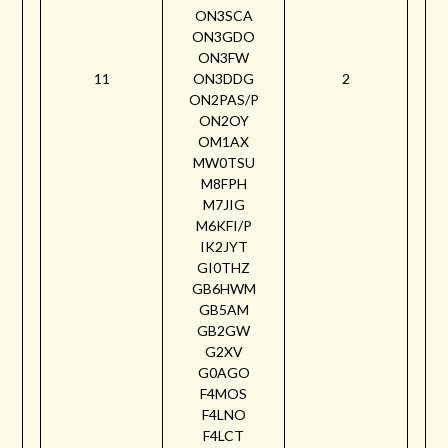
ON3SCA
ON3GDO
ON3FW
11
ON3DDG
2
ON2PAS/P
ON2OY
OM1AX
MW0TSU
M8FPH
M7JIG
M6KFI/P
IK2JYT
GI0THZ
GB6HWM
GB5AM
GB2GW
G2XV
G0AGO
F4MOS
F4LNO
F4LCT