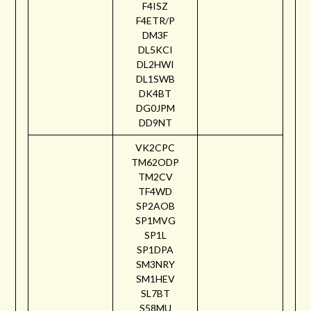
F4ISZ
F4ETR/P
DM3F
DL5KCI
DL2HWI
DL1SWB
DK4BT
DG0JPM
DD9NT
VK2CPC
TM62ODP
TM2CV
TF4WD
SP2AOB
SP1MVG
SP1L
SP1DPA
SM3NRY
SM1HEV
SL7BT
S58MU