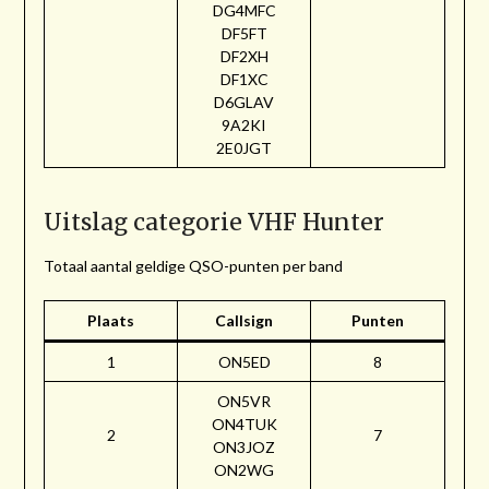
DG4MFC
DF5FT
DF2XH
DF1XC
D6GLAV
9A2KI
2E0JGT
Uitslag categorie VHF Hunter
Totaal aantal geldige QSO-punten per band
Plaats
Callsign
Punten
1
ON5ED
8
ON5VR
ON4TUK
2
7
ON3JOZ
ON2WG