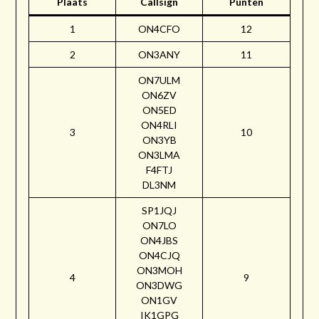
Plaats
Callsign
Punten
1
ON4CFO
12
2
ON3ANY
11
ON7ULM
ON6ZV
ON5ED
ON4RLI
3
10
ON3YB
ON3LMA
F4FTJ
DL3NM
SP1JQJ
ON7LO
ON4JBS
ON4CJQ
ON3MOH
4
9
ON3DWG
ON1GV
IK1GPG