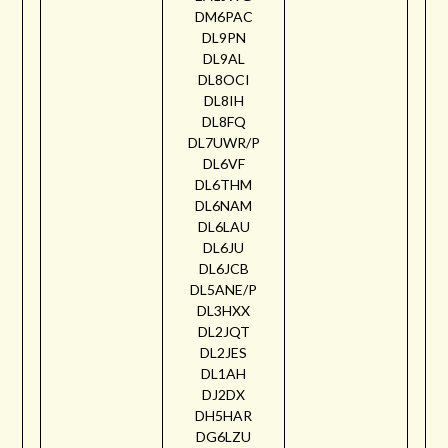
DM6PAC
DL9PN
DL9AL
DL8OCI
DL8IH
DL8FQ
DL7UWR/P
DL6VF
DL6THM
DL6NAM
DL6LAU
DL6JU
DL6JCB
DL5ANE/P
DL3HXX
DL2JQT
DL2JES
DL1AH
DJ2DX
DH5HAR
DG6LZU