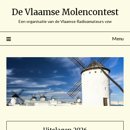
Spring
De Vlaamse Molencontest
naar
de
Een organisatie van de Vlaamse Radioamateurs vzw
inhoud
Menu