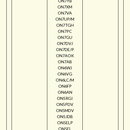
ON7YB
ON7XM
ON7VA
ON7UP/M
ON7TGH
ON7PC
ON7GU
ON7DVJ
ON7DE/P
ON7AOK
ON7AB
ON6WJ
ON6VG
ON6LC/M
ON6FP
ON6AN
ON5RGI
ON5PDV
ON5MDV
ON5JDB
ON5ELP
ON5EL