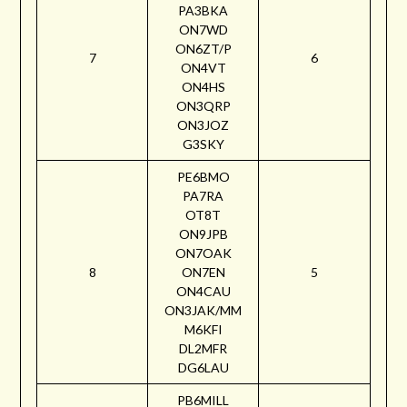
PA3BKA
ON7WD
ON6ZT/P
7
6
ON4VT
ON4HS
ON3QRP
ON3JOZ
G3SKY
PE6BMO
PA7RA
OT8T
ON9JPB
ON7OAK
8
ON7EN
5
ON4CAU
ON3JAK/MM
M6KFI
DL2MFR
DG6LAU
PB6MILL