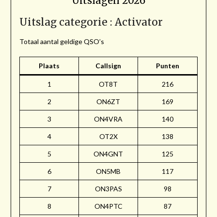
Uitslagen 2026
Uitslag categorie : Activator
Totaal aantal geldige QSO’s
Plaats
Callsign
Punten
1
OT8T
216
2
ON6ZT
169
3
ON4VRA
140
4
OT2X
138
5
ON4GNT
125
6
ON5MB
117
7
ON3PAS
98
8
ON4PTC
87