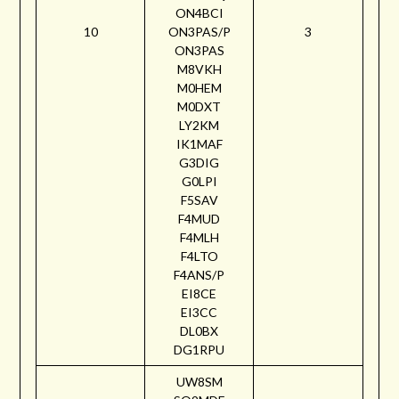
ON4BCI
10
ON3PAS/P
3
ON3PAS
M8VKH
M0HEM
M0DXT
LY2KM
IK1MAF
G3DIG
G0LPI
F5SAV
F4MUD
F4MLH
F4LTO
F4ANS/P
EI8CE
EI3CC
DL0BX
DG1RPU
UW8SM