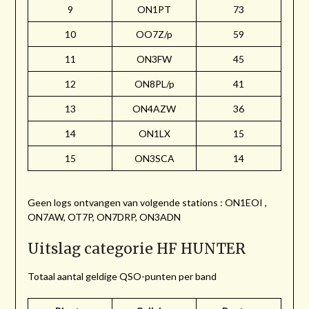
9
ON1PT
73
10
OO7Z/p
59
11
ON3FW
45
12
ON8PL/p
41
13
ON4AZW
36
14
ON1LX
15
15
ON3SCA
14
Geen logs ontvangen van volgende stations : ON1EOI ,
ON7AW, OT7P, ON7DRP, ON3ADN
Uitslag categorie HF HUNTER
Totaal aantal geldige QSO-punten per band