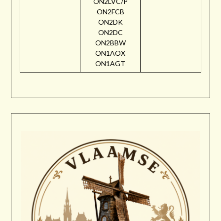
ON2LVC/P
ON2FCB
ON2DK
ON2DC
ON2BBW
ON1AOX
ON1AGT