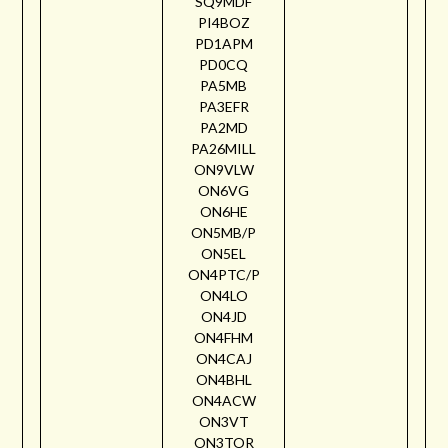
SQ9MDF
PI4BOZ
PD1APM
PD0CQ
PA5MB
PA3EFR
PA2MD
PA26MILL
ON9VLW
ON6VG
ON6HE
ON5MB/P
ON5EL
ON4PTC/P
ON4LO
ON4JD
ON4FHM
ON4CAJ
ON4BHL
ON4ACW
ON3VT
ON3TOR