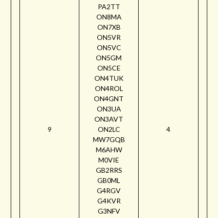
PA2TT
ON8MA
ON7XB
ON5VR
ON5VC
ON5GM
ON5CE
ON4TUK
ON4ROL
ON4GNT
ON3UA
ON3AVT
9
ON2LC
4
MW7GQB
M6AHW
M0VIE
GB2RRS
GB0ML
G4RGV
G4KVR
G3NFV