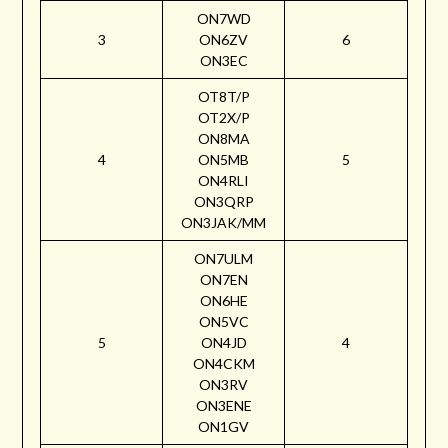
ON7WD
3
ON6ZV
6
ON3EC
OT8T/P
OT2X/P
ON8MA
4
ON5MB
5
ON4RLI
ON3QRP
ON3JAK/MM
ON7ULM
ON7EN
ON6HE
ON5VC
5
ON4JD
4
ON4CKM
ON3RV
ON3ENE
ON1GV