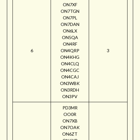
ON7XF
ON7TGN
ON7PL
ON7DAN
ON6LX
ON5QA
ON4RF
6
ON4QRP
3
ON4KHG
ON4CLQ
ON4CGC
ON4CAJ
ON3WBK
ON3RDH
ON3PV
PD3MR
OO0R
ON7XB
ON7OAK
ON6ZT