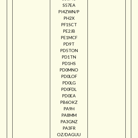
S57EA
PI4ZWN/P
PH2X
PF1SCT
PE2JB
PE1MCF
PD9T
PD5TON
PD1TN
PD1HS
PD0MNO
PD0LOF
PD0LG
PD0FDL
PD0EA
PB6OKZ
PA9H
PA8MM
PA3GNZ
PA3FR
OZ/DAGUU