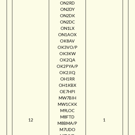
ON2RD
ON2DY
ON2DK
ON2DC
ON1LX
ON1AOX
OK8AV
OK3VO/P
OK3KW
OK2QA
OK2PYA/P
OK2JIQ
OH1RR
OH1KBX
OE7HPI
MW7BIH
MW1CKK
M9LOC
M8FTD
12
1
M8BMA/P
M7UDO