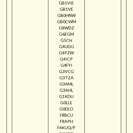
GB1VIE
GB1VE
GB0HNW
GB0CWM
G8WDZ
G6EGM
G5CH
G4UDG
G4PZW
G4ICP
G4FYI
G3VCG
G3TZA
G3AML
G3AHL
G1KDU
G0LLE
G0DLO
F8BCU
F8APH
F6KUQ/P