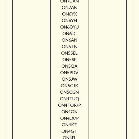
ON7DAN
ON7AB
ON6YX
ON6YH
ON6OYU
ON6LC
ON6AN
ON5TB
ON5SEL
ON5SE
ON5QA
ON5PDV
ON5JW
ON5CJK
ON5CGN
ON4TUQ
ON4TOR/P
ON4ON
ON4LX/P
ON4KT
ON4GT
ON4FL