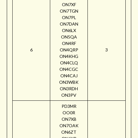
ON7XF
ON7TGN
ON7PL
ON7DAN
ON6LX
ON5QA
ON4RF
6
ON4QRP
3
ON4KHG
ON4CLQ
ON4CGC
ON4CAJ
ON3WBK
ON3RDH
ON3PV
PD3MR
OO0R
ON7XB
ON7OAK
ON6ZT