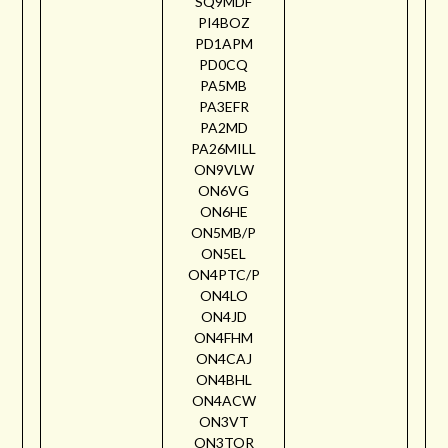
SQ9MDF
PI4BOZ
PD1APM
PD0CQ
PA5MB
PA3EFR
PA2MD
PA26MILL
ON9VLW
ON6VG
ON6HE
ON5MB/P
ON5EL
ON4PTC/P
ON4LO
ON4JD
ON4FHM
ON4CAJ
ON4BHL
ON4ACW
ON3VT
ON3TOR