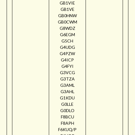
GB1VIE
GB1VE
GB0HNW
GB0CWM
G8WDZ
G6EGM
G5CH
G4UDG
G4PZW
G4ICP
G4FYI
G3VCG
G3TZA
G3AML
G3AHL
G1KDU
G0LLE
G0DLO
F8BCU
F8APH
F6KUQ/P