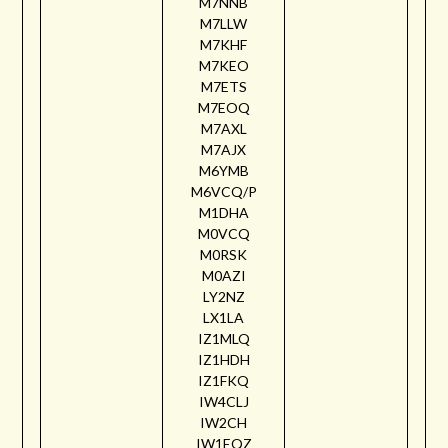
M7NNB
M7LLW
M7KHF
M7KEO
M7ETS
M7EOQ
M7AXL
M7AJX
M6YMB
M6VCQ/P
M1DHA
M0VCQ
M0RSK
M0AZI
LY2NZ
LX1LA
IZ1MLQ
IZ1HDH
IZ1FKQ
IW4CLJ
IW2CH
IW1EQZ