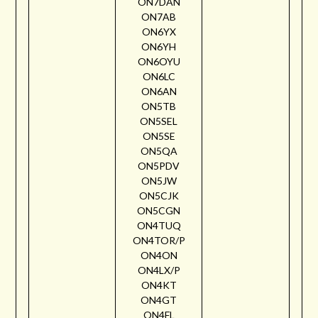
ON7DAN
ON7AB
ON6YX
ON6YH
ON6OYU
ON6LC
ON6AN
ON5TB
ON5SEL
ON5SE
ON5QA
ON5PDV
ON5JW
ON5CJK
ON5CGN
ON4TUQ
ON4TOR/P
ON4ON
ON4LX/P
ON4KT
ON4GT
ON4FL