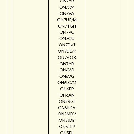
ON7YB
ON7XM
ON7VA
ON7UP/M
ON7TGH
ON7PC
ON7GU
ON7DVJ
ON7DE/P
ON7AOK
ON7AB
ON6WJ
ON6VG
ON6LC/M
ON6FP
ON6AN
ON5RGI
ON5PDV
ON5MDV
ON5JDB
ON5ELP
ON5EL