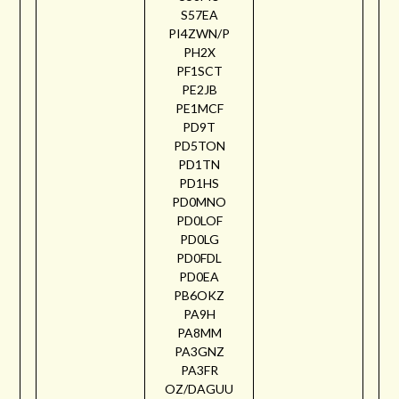
S57EA
PI4ZWN/P
PH2X
PF1SCT
PE2JB
PE1MCF
PD9T
PD5TON
PD1TN
PD1HS
PD0MNO
PD0LOF
PD0LG
PD0FDL
PD0EA
PB6OKZ
PA9H
PA8MM
PA3GNZ
PA3FR
OZ/DAGUU