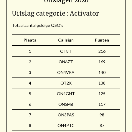
Uitslagen 2026
Uitslag categorie : Activator
Totaal aantal geldige QSO’s
Plaats
Callsign
Punten
1
OT8T
216
2
ON6ZT
169
3
ON4VRA
140
4
OT2X
138
5
ON4GNT
125
6
ON5MB
117
7
ON3PAS
98
8
ON4PTC
87