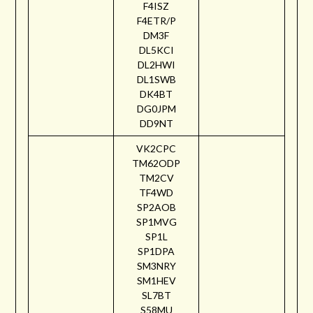
F4ISZ
F4ETR/P
DM3F
DL5KCI
DL2HWI
DL1SWB
DK4BT
DG0JPM
DD9NT
VK2CPC
TM62ODP
TM2CV
TF4WD
SP2AOB
SP1MVG
SP1L
SP1DPA
SM3NRY
SM1HEV
SL7BT
S58MU