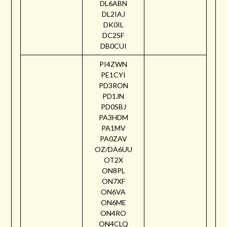
DL6ABN
DL2IAJ
DK0IL
DC2SF
DB0CUI
PI4ZWN
PE1CYI
PD3RON
PD1JN
PD0SBJ
PA3HDM
PA1MV
PA0ZAV
OZ/DA6UU
OT2X
ON8PL
ON7XF
ON6VA
ON6ME
ON4RO
ON4CLQ