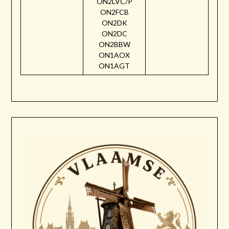
ON2LVC/P
ON2FCB
ON2DK
ON2DC
ON2BBW
ON1AOX
ON1AGT