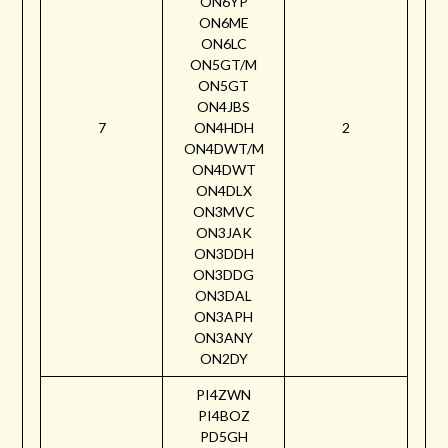
ON6YP
ON6ME
ON6LC
ON5GT/M
ON5GT
ON4JBS
7
ON4HDH
2
ON4DWT/M
ON4DWT
ON4DLX
ON3MVC
ON3JAK
ON3DDH
ON3DDG
ON3DAL
ON3APH
ON3ANY
ON2DY
PI4ZWN
PI4BOZ
PD5GH