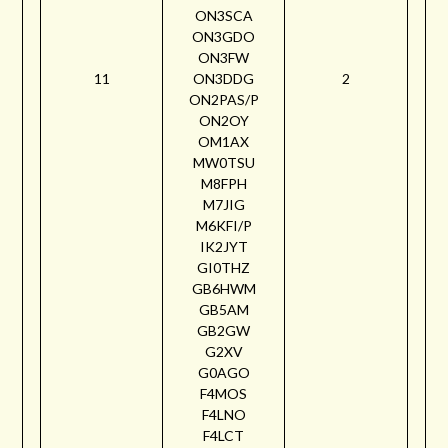
ON3SCA
ON3GDO
ON3FW
11
ON3DDG
2
ON2PAS/P
ON2OY
OM1AX
MW0TSU
M8FPH
M7JIG
M6KFI/P
IK2JYT
GI0THZ
GB6HWM
GB5AM
GB2GW
G2XV
G0AGO
F4MOS
F4LNO
F4LCT