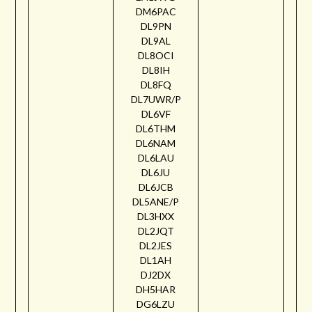
DM6PAC
DL9PN
DL9AL
DL8OCI
DL8IH
DL8FQ
DL7UWR/P
DL6VF
DL6THM
DL6NAM
DL6LAU
DL6JU
DL6JCB
DL5ANE/P
DL3HXX
DL2JQT
DL2JES
DL1AH
DJ2DX
DH5HAR
DG6LZU