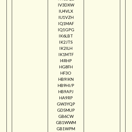
IV3DXW
IU4VLX
IU1VZH
IQ1MAF
IQ1GPG
IK6LBT
IK2JTS
IK2ILH
IK1MTF
I4RHP
HG8FH
HF3O
HB9IKN
HB9HI/P
HB9APJ
HA9RP
GW3YQP
GD5MUP
GB6CW
GB1WWM
GB1WPM