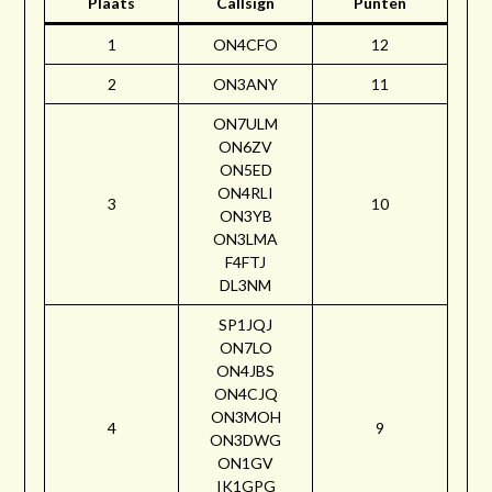
Plaats
Callsign
Punten
1
ON4CFO
12
2
ON3ANY
11
ON7ULM
ON6ZV
ON5ED
ON4RLI
3
10
ON3YB
ON3LMA
F4FTJ
DL3NM
SP1JQJ
ON7LO
ON4JBS
ON4CJQ
ON3MOH
4
9
ON3DWG
ON1GV
IK1GPG