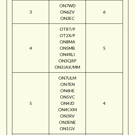
ON7WD
3
ON6ZV
6
ON3EC
OT8T/P
OT2X/P
ON8MA
4
ON5MB
5
ON4RLI
ON3QRP
ON3JAK/MM
ON7ULM
ON7EN
ON6HE
ON5VC
5
ON4JD
4
ON4CKM
ON3RV
ON3ENE
ON1GV