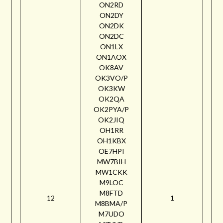
ON2RD
ON2DY
ON2DK
ON2DC
ON1LX
ON1AOX
OK8AV
OK3VO/P
OK3KW
OK2QA
OK2PYA/P
OK2JIQ
OH1RR
OH1KBX
OE7HPI
MW7BIH
MW1CKK
M9LOC
M8FTD
12
1
M8BMA/P
M7UDO