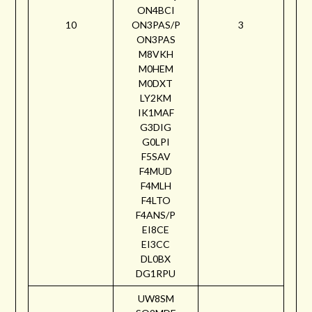
ON4BCI
10
ON3PAS/P
3
ON3PAS
M8VKH
M0HEM
M0DXT
LY2KM
IK1MAF
G3DIG
G0LPI
F5SAV
F4MUD
F4MLH
F4LTO
F4ANS/P
EI8CE
EI3CC
DL0BX
DG1RPU
UW8SM