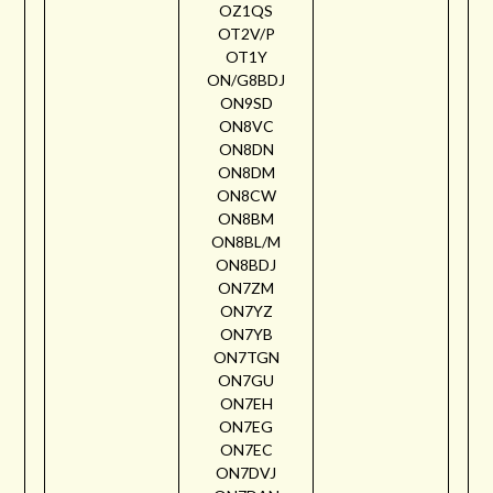
OZ1QS
OT2V/P
OT1Y
ON/G8BDJ
ON9SD
ON8VC
ON8DN
ON8DM
ON8CW
ON8BM
ON8BL/M
ON8BDJ
ON7ZM
ON7YZ
ON7YB
ON7TGN
ON7GU
ON7EH
ON7EG
ON7EC
ON7DVJ