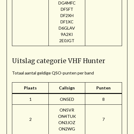
DG4MFC
DF5FT
DF2XH
DF1XC
D6GLAV
9A2KI
2E0JGT
Uitslag categorie VHF Hunter
Totaal aantal geldige QSO-punten per band
Plaats
Callsign
Punten
1
ON5ED
8
ON5VR
ON4TUK
2
7
ON3JOZ
ON2WG