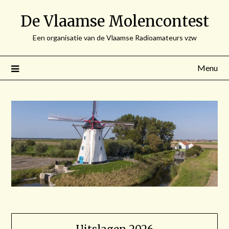
Spring
De Vlaamse Molencontest
naar
de
Een organisatie van de Vlaamse Radioamateurs vzw
inhoud
Menu