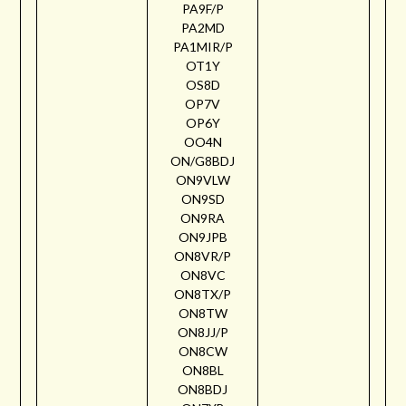
PA9F/P
PA2MD
PA1MIR/P
OT1Y
OS8D
OP7V
OP6Y
OO4N
ON/G8BDJ
ON9VLW
ON9SD
ON9RA
ON9JPB
ON8VR/P
ON8VC
ON8TX/P
ON8TW
ON8JJ/P
ON8CW
ON8BL
ON8BDJ