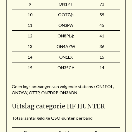
9
ON1PT
73
10
OO7Z/p
59
11
ON3FW
45
12
ON8PL/p
41
13
ON4AZW
36
14
ON1LX
15
15
ON3SCA
14
Geen logs ontvangen van volgende stations : ON1EOI ,
ON7AW, OT7P, ON7DRP, ON3ADN
Uitslag categorie HF HUNTER
Totaal aantal geldige QSO-punten per band