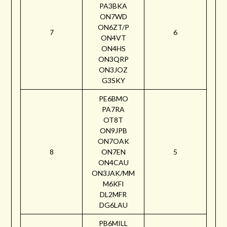
PA3BKA
ON7WD
ON6ZT/P
7
6
ON4VT
ON4HS
ON3QRP
ON3JOZ
G3SKY
PE6BMO
PA7RA
OT8T
ON9JPB
ON7OAK
8
ON7EN
5
ON4CAU
ON3JAK/MM
M6KFI
DL2MFR
DG6LAU
PB6MILL