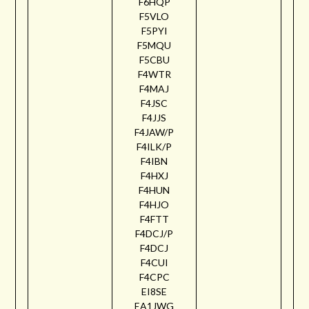
F6HQP
F5VLO
F5PYI
F5MQU
F5CBU
F4WTR
F4MAJ
F4JSC
F4JJS
F4JAW/P
F4ILK/P
F4IBN
F4HXJ
F4HUN
F4HJO
F4FTT
F4DCJ/P
F4DCJ
F4CUI
F4CPC
EI8SE
EA1JWG