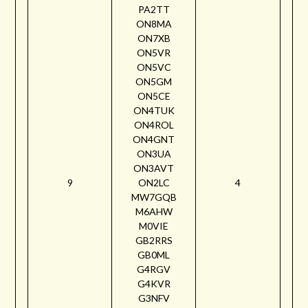
PA2TT
ON8MA
ON7XB
ON5VR
ON5VC
ON5GM
ON5CE
ON4TUK
ON4ROL
ON4GNT
ON3UA
ON3AVT
9
ON2LC
4
MW7GQB
M6AHW
M0VIE
GB2RRS
GB0ML
G4RGV
G4KVR
G3NFV