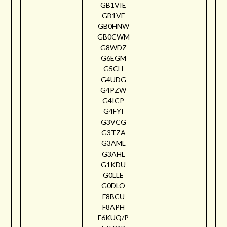
GB1VIE
GB1VE
GB0HNW
GB0CWM
G8WDZ
G6EGM
G5CH
G4UDG
G4PZW
G4ICP
G4FYI
G3VCG
G3TZA
G3AML
G3AHL
G1KDU
G0LLE
G0DLO
F8BCU
F8APH
F6KUQ/P