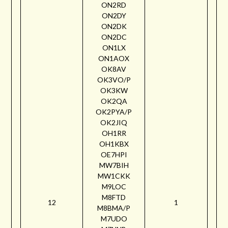
ON2RD
ON2DY
ON2DK
ON2DC
ON1LX
ON1AOX
OK8AV
OK3VO/P
OK3KW
OK2QA
OK2PYA/P
OK2JIQ
OH1RR
OH1KBX
OE7HPI
MW7BIH
MW1CKK
M9LOC
M8FTD
12
1
M8BMA/P
M7UDO