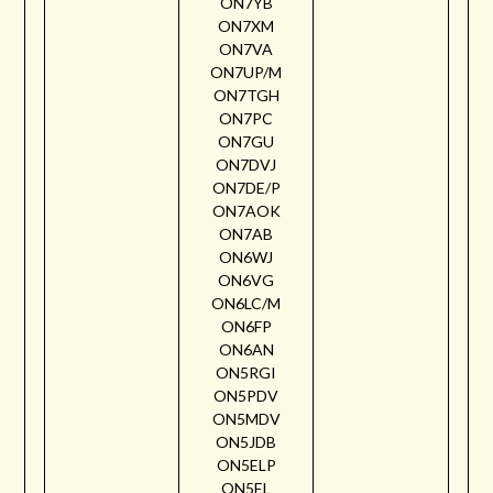
ON7YB
ON7XM
ON7VA
ON7UP/M
ON7TGH
ON7PC
ON7GU
ON7DVJ
ON7DE/P
ON7AOK
ON7AB
ON6WJ
ON6VG
ON6LC/M
ON6FP
ON6AN
ON5RGI
ON5PDV
ON5MDV
ON5JDB
ON5ELP
ON5EL