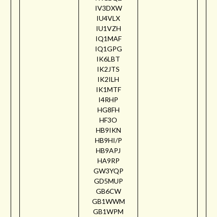
IV3DXW
IU4VLX
IU1VZH
IQ1MAF
IQ1GPG
IK6LBT
IK2JTS
IK2ILH
IK1MTF
I4RHP
HG8FH
HF3O
HB9IKN
HB9HI/P
HB9APJ
HA9RP
GW3YQP
GD5MUP
GB6CW
GB1WWM
GB1WPM