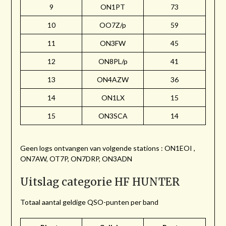
9
ON1PT
73
10
OO7Z/p
59
11
ON3FW
45
12
ON8PL/p
41
13
ON4AZW
36
14
ON1LX
15
15
ON3SCA
14
Geen logs ontvangen van volgende stations : ON1EOI ,
ON7AW, OT7P, ON7DRP, ON3ADN
Uitslag categorie HF HUNTER
Totaal aantal geldige QSO-punten per band