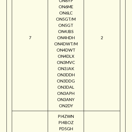
ON6YP
ON6ME
ON6LC
ON5GT/M
ON5GT
ON4JBS
7
ON4HDH
2
ON4DWT/M
ON4DWT
ON4DLX
ON3MVC
ON3JAK
ON3DDH
ON3DDG
ON3DAL
ON3APH
ON3ANY
ON2DY
PI4ZWN
PI4BOZ
PD5GH