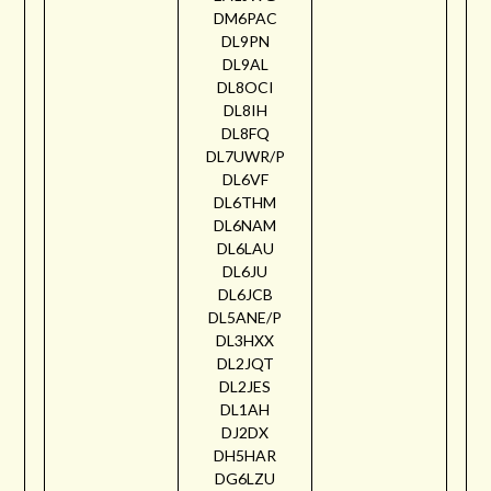
DM6PAC
DL9PN
DL9AL
DL8OCI
DL8IH
DL8FQ
DL7UWR/P
DL6VF
DL6THM
DL6NAM
DL6LAU
DL6JU
DL6JCB
DL5ANE/P
DL3HXX
DL2JQT
DL2JES
DL1AH
DJ2DX
DH5HAR
DG6LZU