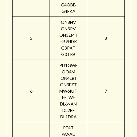
G4OBB
G4FKA
ON8HV
ON3RV
ON3EMT
5
8
HB9HDK
G3PXT
G0TRB
PD1GWF
OO4M
ON4LBI
ON3FZT
6
MW6IUT
7
F5LWF
DL6NAN
DL2EF
DL1DRA
PE4T
PA9AD