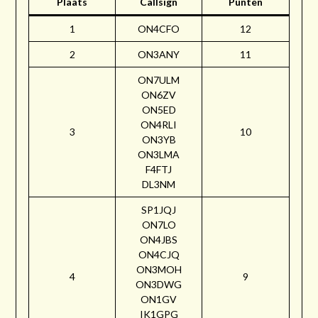
Plaats
Callsign
Punten
1
ON4CFO
12
2
ON3ANY
11
ON7ULM
ON6ZV
ON5ED
ON4RLI
3
10
ON3YB
ON3LMA
F4FTJ
DL3NM
SP1JQJ
ON7LO
ON4JBS
ON4CJQ
ON3MOH
4
9
ON3DWG
ON1GV
IK1GPG