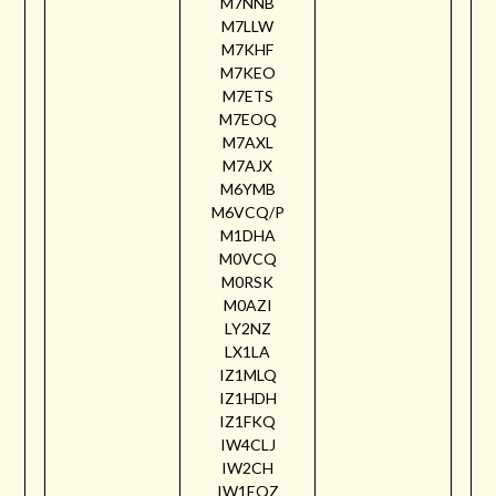
M7NNB
M7LLW
M7KHF
M7KEO
M7ETS
M7EOQ
M7AXL
M7AJX
M6YMB
M6VCQ/P
M1DHA
M0VCQ
M0RSK
M0AZI
LY2NZ
LX1LA
IZ1MLQ
IZ1HDH
IZ1FKQ
IW4CLJ
IW2CH
IW1EQZ