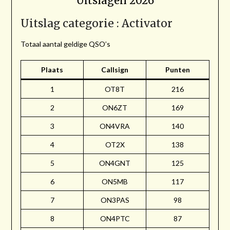
Uitslagen 2026
Uitslag categorie : Activator
Totaal aantal geldige QSO’s
Plaats
Callsign
Punten
1
OT8T
216
2
ON6ZT
169
3
ON4VRA
140
4
OT2X
138
5
ON4GNT
125
6
ON5MB
117
7
ON3PAS
98
8
ON4PTC
87