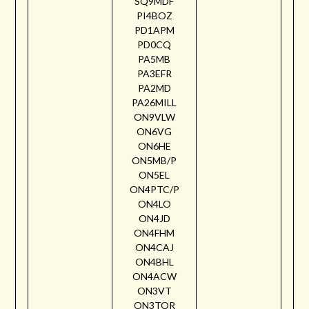
SQ9MDF
PI4BOZ
PD1APM
PD0CQ
PA5MB
PA3EFR
PA2MD
PA26MILL
ON9VLW
ON6VG
ON6HE
ON5MB/P
ON5EL
ON4PTC/P
ON4LO
ON4JD
ON4FHM
ON4CAJ
ON4BHL
ON4ACW
ON3VT
ON3TOR