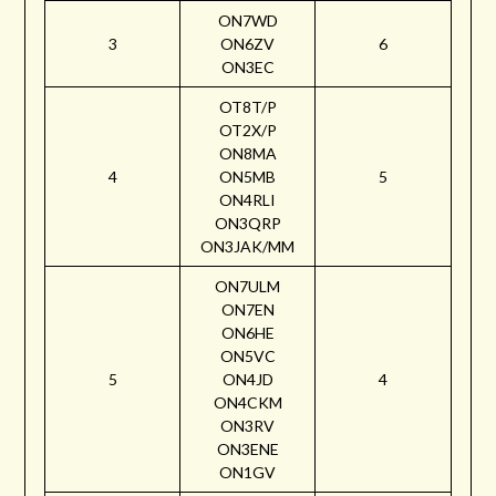
ON7WD
3
ON6ZV
6
ON3EC
OT8T/P
OT2X/P
ON8MA
4
ON5MB
5
ON4RLI
ON3QRP
ON3JAK/MM
ON7ULM
ON7EN
ON6HE
ON5VC
5
ON4JD
4
ON4CKM
ON3RV
ON3ENE
ON1GV