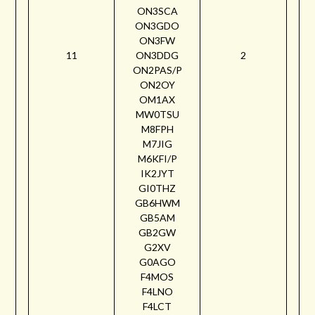
ON3SCA
ON3GDO
ON3FW
11
ON3DDG
2
ON2PAS/P
ON2OY
OM1AX
MW0TSU
M8FPH
M7JIG
M6KFI/P
IK2JYT
GI0THZ
GB6HWM
GB5AM
GB2GW
G2XV
G0AGO
F4MOS
F4LNO
F4LCT