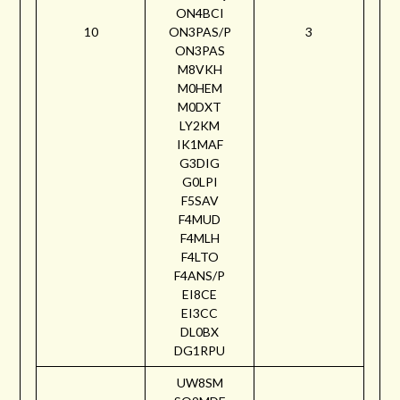
ON4BCI
10
ON3PAS/P
3
ON3PAS
M8VKH
M0HEM
M0DXT
LY2KM
IK1MAF
G3DIG
G0LPI
F5SAV
F4MUD
F4MLH
F4LTO
F4ANS/P
EI8CE
EI3CC
DL0BX
DG1RPU
UW8SM