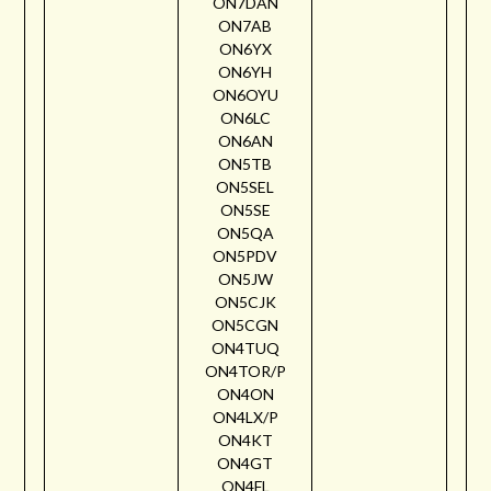
ON7DAN
ON7AB
ON6YX
ON6YH
ON6OYU
ON6LC
ON6AN
ON5TB
ON5SEL
ON5SE
ON5QA
ON5PDV
ON5JW
ON5CJK
ON5CGN
ON4TUQ
ON4TOR/P
ON4ON
ON4LX/P
ON4KT
ON4GT
ON4FL