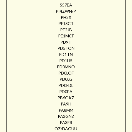
S57EA
PI4ZWN/P
PH2X
PF1SCT
PE2JB
PE1MCF
PD9T
PD5TON
PD1TN
PD1HS
PD0MNO
PD0LOF
PD0LG
PD0FDL
PD0EA
PB6OKZ
PA9H
PA8MM
PA3GNZ
PA3FR
OZ/DAGUU