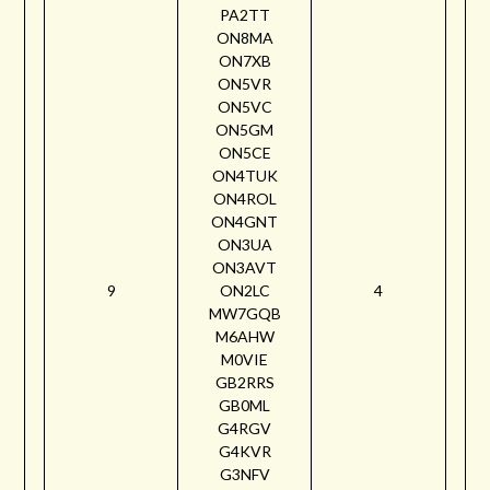
PA2TT
ON8MA
ON7XB
ON5VR
ON5VC
ON5GM
ON5CE
ON4TUK
ON4ROL
ON4GNT
ON3UA
ON3AVT
9
ON2LC
4
MW7GQB
M6AHW
M0VIE
GB2RRS
GB0ML
G4RGV
G4KVR
G3NFV