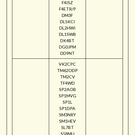
F4ISZ
F4ETR/P
DM3F
DL5KCI
DL2HWI
DL1SWB
DK4BT
DG0JPM
DD9NT
VK2CPC
TM62ODP
TM2CV
TF4WD
SP2AOB
SP1MVG
SP1L
SP1DPA
SM3NRY
SM1HEV
SL7BT
S58MU