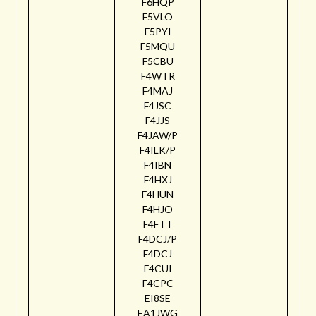
F6HQP
F5VLO
F5PYI
F5MQU
F5CBU
F4WTR
F4MAJ
F4JSC
F4JJS
F4JAW/P
F4ILK/P
F4IBN
F4HXJ
F4HUN
F4HJO
F4FTT
F4DCJ/P
F4DCJ
F4CUI
F4CPC
EI8SE
EA1JWG