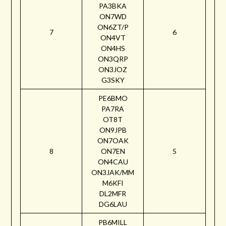
PA3BKA
ON7WD
ON6ZT/P
7
6
ON4VT
ON4HS
ON3QRP
ON3JOZ
G3SKY
PE6BMO
PA7RA
OT8T
ON9JPB
ON7OAK
8
ON7EN
5
ON4CAU
ON3JAK/MM
M6KFI
DL2MFR
DG6LAU
PB6MILL