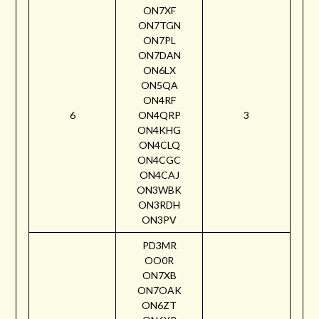
ON7XF
ON7TGN
ON7PL
ON7DAN
ON6LX
ON5QA
ON4RF
6
ON4QRP
3
ON4KHG
ON4CLQ
ON4CGC
ON4CAJ
ON3WBK
ON3RDH
ON3PV
PD3MR
OO0R
ON7XB
ON7OAK
ON6ZT