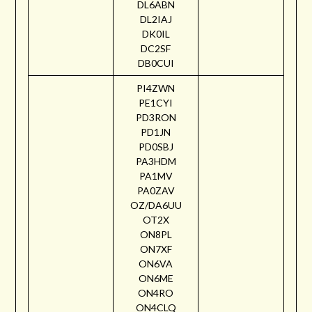
DL6ABN
DL2IAJ
DK0IL
DC2SF
DB0CUI
PI4ZWN
PE1CYI
PD3RON
PD1JN
PD0SBJ
PA3HDM
PA1MV
PA0ZAV
OZ/DA6UU
OT2X
ON8PL
ON7XF
ON6VA
ON6ME
ON4RO
ON4CLQ