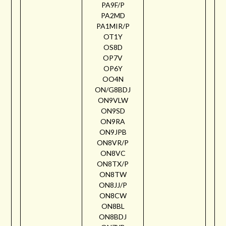
PA9F/P
PA2MD
PA1MIR/P
OT1Y
OS8D
OP7V
OP6Y
OO4N
ON/G8BDJ
ON9VLW
ON9SD
ON9RA
ON9JPB
ON8VR/P
ON8VC
ON8TX/P
ON8TW
ON8JJ/P
ON8CW
ON8BL
ON8BDJ