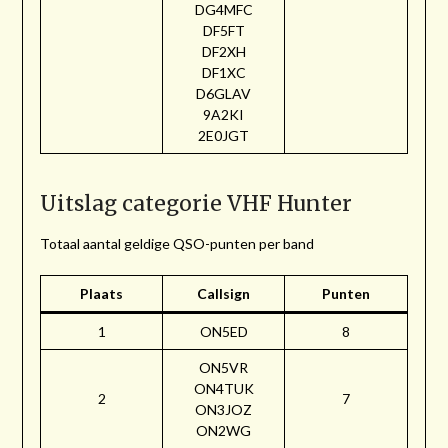
DG4MFC
DF5FT
DF2XH
DF1XC
D6GLAV
9A2KI
2E0JGT
Uitslag categorie VHF Hunter
Totaal aantal geldige QSO-punten per band
Plaats
Callsign
Punten
1
ON5ED
8
ON5VR
ON4TUK
2
7
ON3JOZ
ON2WG