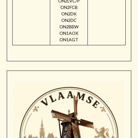
ON2LVC/P
ON2FCB
ON2DK
ON2DC
ON2BBW
ON1AOX
ON1AGT