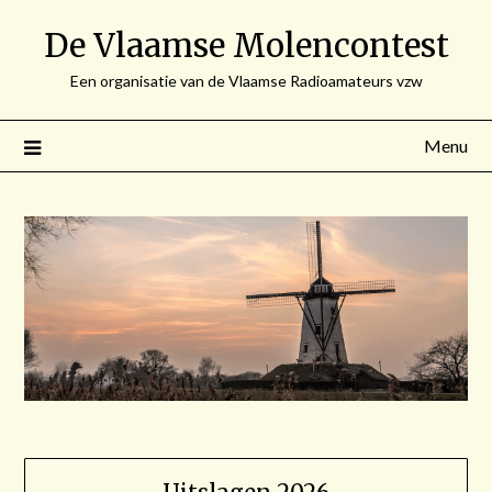
Spring
De Vlaamse Molencontest
naar
de
Een organisatie van de Vlaamse Radioamateurs vzw
inhoud
Menu