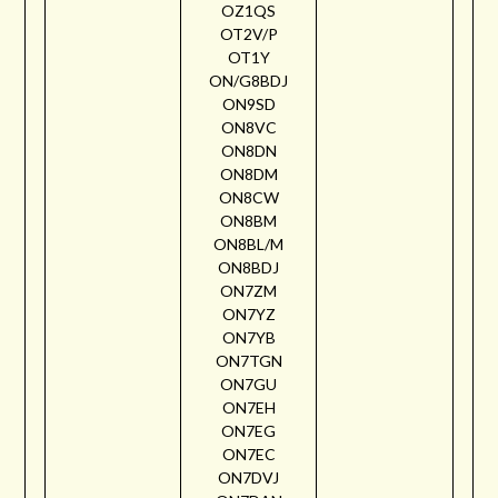
OZ1QS
OT2V/P
OT1Y
ON/G8BDJ
ON9SD
ON8VC
ON8DN
ON8DM
ON8CW
ON8BM
ON8BL/M
ON8BDJ
ON7ZM
ON7YZ
ON7YB
ON7TGN
ON7GU
ON7EH
ON7EG
ON7EC
ON7DVJ