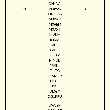
ON4BCI
10
ON3PAS/P
3
ON3PAS
M8VKH
M0HEM
M0DXT
LY2KM
IK1MAF
G3DIG
G0LPI
F5SAV
F4MUD
F4MLH
F4LTO
F4ANS/P
EI8CE
EI3CC
DL0BX
DG1RPU
UW8SM