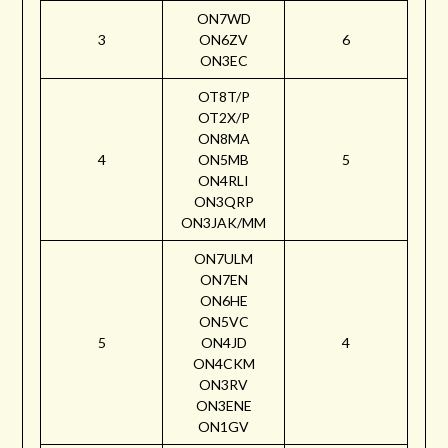
ON7WD
3
ON6ZV
6
ON3EC
OT8T/P
OT2X/P
ON8MA
4
ON5MB
5
ON4RLI
ON3QRP
ON3JAK/MM
ON7ULM
ON7EN
ON6HE
ON5VC
5
ON4JD
4
ON4CKM
ON3RV
ON3ENE
ON1GV