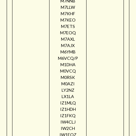
M7NNB
M7LLW
M7KHF
M7KEO
M7ETS
M7EOQ
M7AXL
M7AJX
M6YMB
M6VCQ/P
M1DHA
M0VCQ
M0RSK
M0AZI
LY2NZ
LX1LA
IZ1MLQ
IZ1HDH
IZ1FKQ
IW4CLJ
IW2CH
IW1EQZ