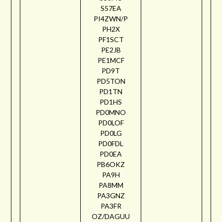
S57EA
PI4ZWN/P
PH2X
PF1SCT
PE2JB
PE1MCF
PD9T
PD5TON
PD1TN
PD1HS
PD0MNO
PD0LOF
PD0LG
PD0FDL
PD0EA
PB6OKZ
PA9H
PA8MM
PA3GNZ
PA3FR
OZ/DAGUU