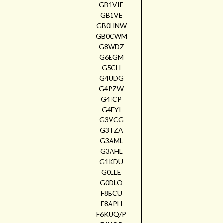
GB1VIE
GB1VE
GB0HNW
GB0CWM
G8WDZ
G6EGM
G5CH
G4UDG
G4PZW
G4ICP
G4FYI
G3VCG
G3TZA
G3AML
G3AHL
G1KDU
G0LLE
G0DLO
F8BCU
F8APH
F6KUQ/P