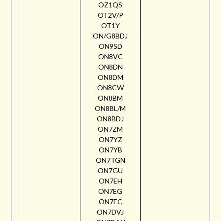
OZ1QS
OT2V/P
OT1Y
ON/G8BDJ
ON9SD
ON8VC
ON8DN
ON8DM
ON8CW
ON8BM
ON8BL/M
ON8BDJ
ON7ZM
ON7YZ
ON7YB
ON7TGN
ON7GU
ON7EH
ON7EG
ON7EC
ON7DVJ