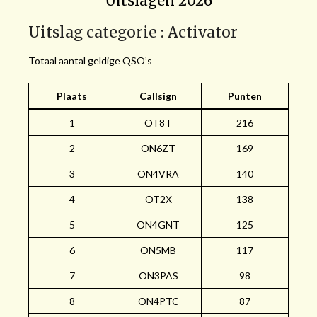
Uitslagen 2026
Uitslag categorie : Activator
Totaal aantal geldige QSO’s
Plaats
Callsign
Punten
1
OT8T
216
2
ON6ZT
169
3
ON4VRA
140
4
OT2X
138
5
ON4GNT
125
6
ON5MB
117
7
ON3PAS
98
8
ON4PTC
87