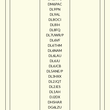
DM6PAC
DL9PN
DL9AL
DL8OCI
DL8IH
DL8FQ
DL7UWR/P
DL6VF
DL6THM
DL6NAM
DL6LAU
DL6JU
DL6JCB
DL5ANE/P
DL3HXX
DL2JQT
DL2JES
DL1AH
DJ2DX
DH5HAR
DG6LZU