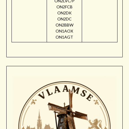
ON2LVC/P
ON2FCB
ON2DK
ON2DC
ON2BBW
ON1AOX
ON1AGT