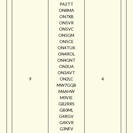
PA2TT
ON8MA
ON7XB
ON5VR
ON5VC
ON5GM
ON5CE
ON4TUK
ON4ROL
ON4GNT
ON3UA
ON3AVT
9
ON2LC
4
MW7GQB
M6AHW
M0VIE
GB2RRS
GB0ML
G4RGV
G4KVR
G3NFV