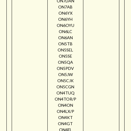
ON7DAN
ON7AB
ON6YX
ON6YH
ON6OYU
ON6LC
ON6AN
ON5TB
ON5SEL
ON5SE
ON5QA
ON5PDV
ON5JW
ON5CJK
ON5CGN
ON4TUQ
ON4TOR/P
ON4ON
ON4LX/P
ON4KT
ON4GT
ON4FL