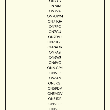
ON7YB
ON7XM
ON7VA
ON7UP/M
ON7TGH
ON7PC
ON7GU
ON7DVJ
ON7DE/P
ON7AOK
ON7AB
ON6WJ
ON6VG
ON6LC/M
ON6FP
ON6AN
ON5RGI
ON5PDV
ON5MDV
ON5JDB
ON5ELP
ON5EL