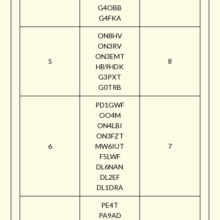
G4OBB
G4FKA
ON8HV
ON3RV
ON3EMT
5
8
HB9HDK
G3PXT
G0TRB
PD1GWF
OO4M
ON4LBI
ON3FZT
6
MW6IUT
7
F5LWF
DL6NAN
DL2EF
DL1DRA
PE4T
PA9AD