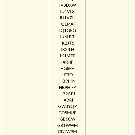
IV3DXW
IU4VLX
IU1VZH
IQ1MAF
IQ1GPG
IK6LBT
IK2JTS
IK2ILH
IK1MTF
I4RHP
HG8FH
HF3O
HB9IKN
HB9HI/P
HB9APJ
HA9RP
GW3YQP
GD5MUP
GB6CW
GB1WWM
GB1WPM