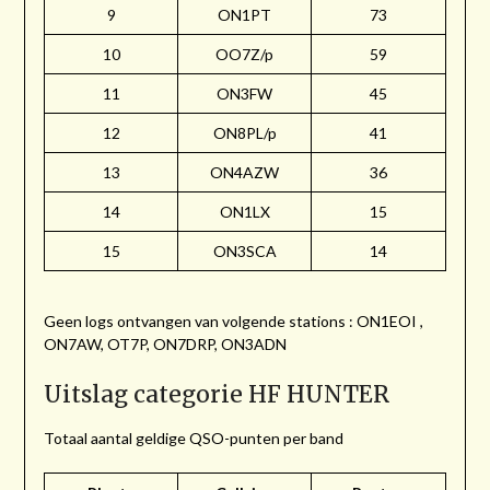
9
ON1PT
73
10
OO7Z/p
59
11
ON3FW
45
12
ON8PL/p
41
13
ON4AZW
36
14
ON1LX
15
15
ON3SCA
14
Geen logs ontvangen van volgende stations : ON1EOI ,
ON7AW, OT7P, ON7DRP, ON3ADN
Uitslag categorie HF HUNTER
Totaal aantal geldige QSO-punten per band