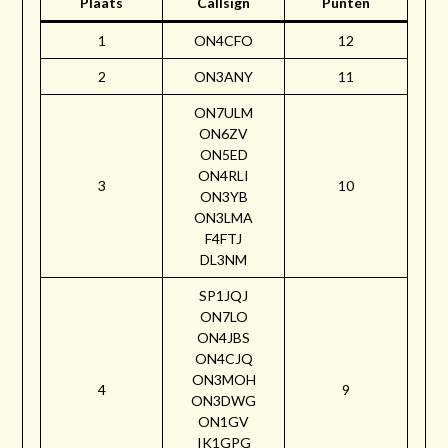
Plaats
Callsign
Punten
1
ON4CFO
12
2
ON3ANY
11
ON7ULM
ON6ZV
ON5ED
ON4RLI
3
10
ON3YB
ON3LMA
F4FTJ
DL3NM
SP1JQJ
ON7LO
ON4JBS
ON4CJQ
ON3MOH
4
9
ON3DWG
ON1GV
IK1GPG