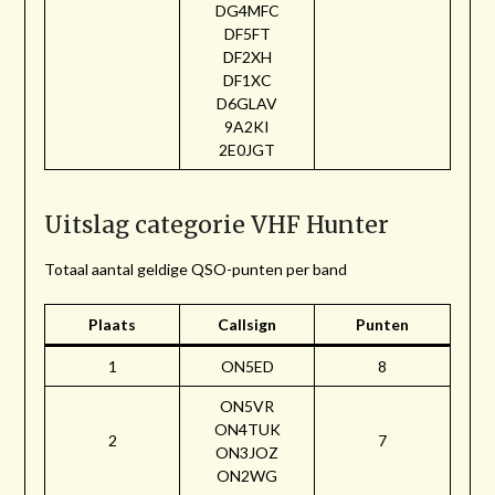
DG4MFC
DF5FT
DF2XH
DF1XC
D6GLAV
9A2KI
2E0JGT
Uitslag categorie VHF Hunter
Totaal aantal geldige QSO-punten per band
Plaats
Callsign
Punten
1
ON5ED
8
ON5VR
ON4TUK
2
7
ON3JOZ
ON2WG