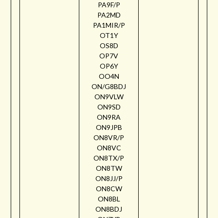
PA9F/P
PA2MD
PA1MIR/P
OT1Y
OS8D
OP7V
OP6Y
OO4N
ON/G8BDJ
ON9VLW
ON9SD
ON9RA
ON9JPB
ON8VR/P
ON8VC
ON8TX/P
ON8TW
ON8JJ/P
ON8CW
ON8BL
ON8BDJ