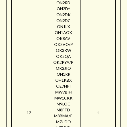
ON2RD
ON2DY
ON2DK
ON2DC
ON1LX
ON1AOX
OK8AV
OK3VO/P
OK3KW
OK2QA
OK2PYA/P
OK2JIQ
OH1RR
OH1KBX
OE7HPI
MW7BIH
MW1CKK
M9LOC
M8FTD
12
1
M8BMA/P
M7UDO