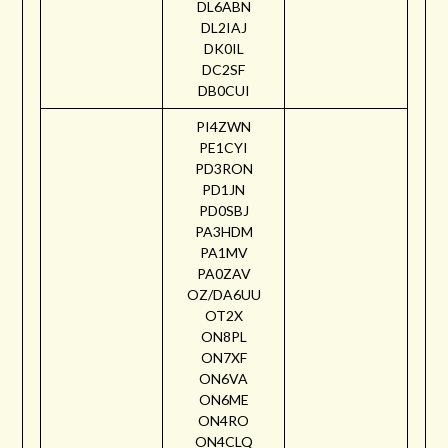
DL6ABN
DL2IAJ
DK0IL
DC2SF
DB0CUI
PI4ZWN
PE1CYI
PD3RON
PD1JN
PD0SBJ
PA3HDM
PA1MV
PA0ZAV
OZ/DA6UU
OT2X
ON8PL
ON7XF
ON6VA
ON6ME
ON4RO
ON4CLQ