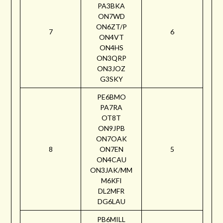
PA3BKA
ON7WD
ON6ZT/P
7
6
ON4VT
ON4HS
ON3QRP
ON3JOZ
G3SKY
PE6BMO
PA7RA
OT8T
ON9JPB
ON7OAK
8
ON7EN
5
ON4CAU
ON3JAK/MM
M6KFI
DL2MFR
DG6LAU
PB6MILL