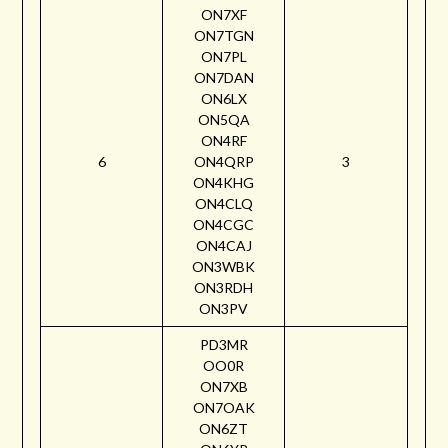
ON7XF
ON7TGN
ON7PL
ON7DAN
ON6LX
ON5QA
ON4RF
6
ON4QRP
3
ON4KHG
ON4CLQ
ON4CGC
ON4CAJ
ON3WBK
ON3RDH
ON3PV
PD3MR
OO0R
ON7XB
ON7OAK
ON6ZT