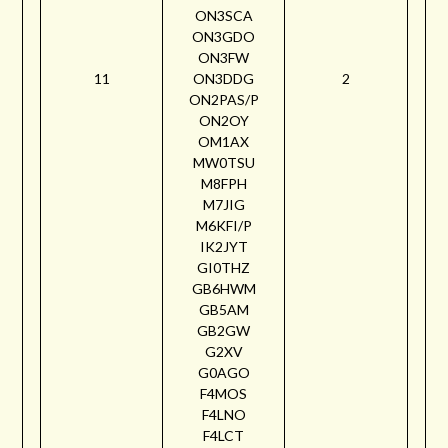
ON3SCA
ON3GDO
ON3FW
11
ON3DDG
2
ON2PAS/P
ON2OY
OM1AX
MW0TSU
M8FPH
M7JIG
M6KFI/P
IK2JYT
GI0THZ
GB6HWM
GB5AM
GB2GW
G2XV
G0AGO
F4MOS
F4LNO
F4LCT