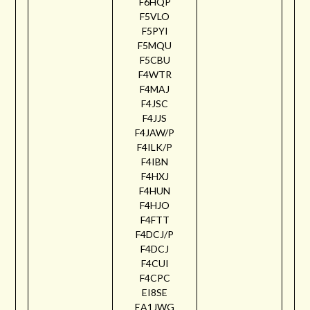
F6HQP
F5VLO
F5PYI
F5MQU
F5CBU
F4WTR
F4MAJ
F4JSC
F4JJS
F4JAW/P
F4ILK/P
F4IBN
F4HXJ
F4HUN
F4HJO
F4FTT
F4DCJ/P
F4DCJ
F4CUI
F4CPC
EI8SE
EA1JWG