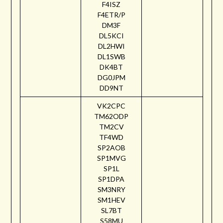
F4ISZ
F4ETR/P
DM3F
DL5KCI
DL2HWI
DL1SWB
DK4BT
DG0JPM
DD9NT
VK2CPC
TM62ODP
TM2CV
TF4WD
SP2AOB
SP1MVG
SP1L
SP1DPA
SM3NRY
SM1HEV
SL7BT
S58MU