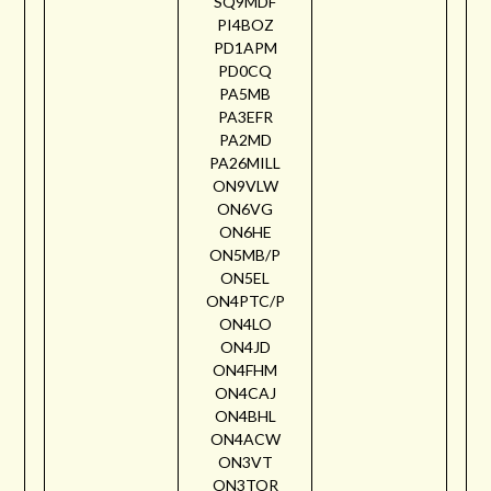
SQ9MDF
PI4BOZ
PD1APM
PD0CQ
PA5MB
PA3EFR
PA2MD
PA26MILL
ON9VLW
ON6VG
ON6HE
ON5MB/P
ON5EL
ON4PTC/P
ON4LO
ON4JD
ON4FHM
ON4CAJ
ON4BHL
ON4ACW
ON3VT
ON3TOR