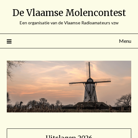
Spring
De Vlaamse Molencontest
naar
de
Een organisatie van de Vlaamse Radioamateurs vzw
inhoud
Menu